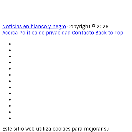
Noticias en blanco y negro
Copyright © 2026.
Acerca
Política de privacidad
Contacto
Back to Top
Inicio
Arrestos
Corrupción
Trafico de niños & Pedofilia
Illuminati
Acoso presidencial
Internacional
Elecciones
Trump logros
Socialismo
Inmigración
Economía y empleo
Justicia
Este sitio web utiliza cookies para mejorar su